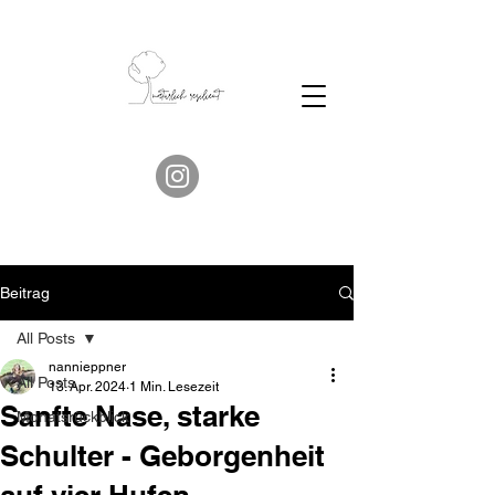
Beitrag
All Posts
nannieppner
All Posts
13. Apr. 2024
1 Min. Lesezeit
Sanfte Nase, starke
Monatsrückblick
Schulter - Geborgenheit